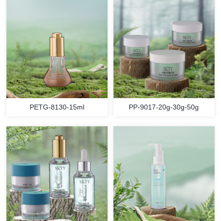
PETG-8130-15ml
PP-9017-20g-30g-50g