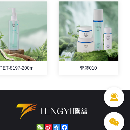
PET-8197-200ml
套装010
WeChat
Sina
Qzone
Facebook