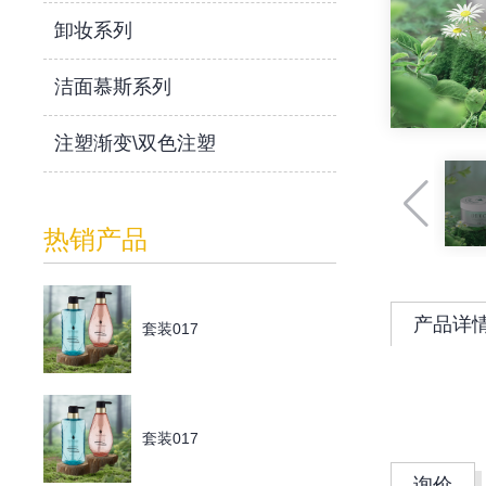
卸妆系列
洁面慕斯系列
注塑渐变\双色注塑
热销产品
产品详
套装017
套装017
询价